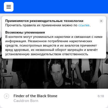
Применяются рекомендательные технологии
Прочитать правила их применении можно по
Каталог
Рекомендации
ссылке
.
Возможны упоминания
В контенте могут упоминаться наркотики и связанная с ними
информация. Незаконное потребление наркотических
Finder of the Black Stone
средств, психотропных веществ и их аналогов причиняет
вред здоровью, их незаконный оборот запрещён и влечёт
Cauldron Born
установленную законодательством ответственность
Finder of the Black Stone
6:18
Cauldron Born