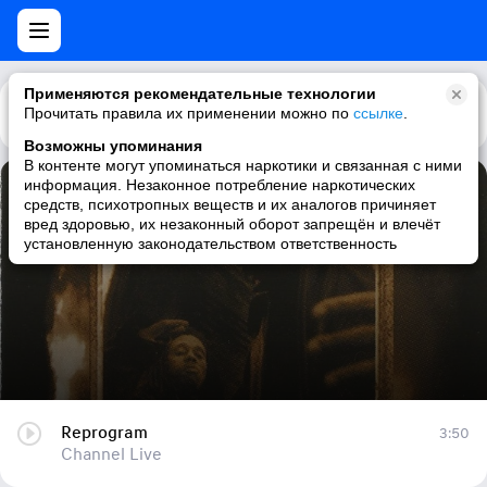
Применяются рекомендательные технологии
Прочитать правила их применении можно по
Каталог
Рекомендации
ссылке
.
Возможны упоминания
В контенте могут упоминаться наркотики и связанная с ними
информация. Незаконное потребление наркотических
Reprogram
средств, психотропных веществ и их аналогов причиняет
вред здоровью, их незаконный оборот запрещён и влечёт
Channel Live
установленную законодательством ответственность
Reprogram
3:50
Channel Live