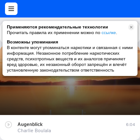
Применяются рекомендательные технологии
Прочитать правила их применении можно по
Каталог
Рекомендации
ссылке
.
Возможны упоминания
В контенте могут упоминаться наркотики и связанная с ними
информация. Незаконное потребление наркотических
Augenblick
средств, психотропных веществ и их аналогов причиняет
вред здоровью, их незаконный оборот запрещён и влечёт
Charlie Boulala
установленную законодательством ответственность
Augenblick
6:04
Charlie Boulala