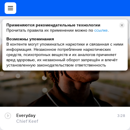
Применяются рекомендательные технологии
Прочитать правила их применении можно по
Каталог
Рекомендации
ссылке
.
Возможны упоминания
В контенте могут упоминаться наркотики и связанная с ними
информация. Незаконное потребление наркотических
Everyday
средств, психотропных веществ и их аналогов причиняет
вред здоровью, их незаконный оборот запрещён и влечёт
Chief Keef
установленную законодательством ответственность
Everyday
3:28
Chief Keef