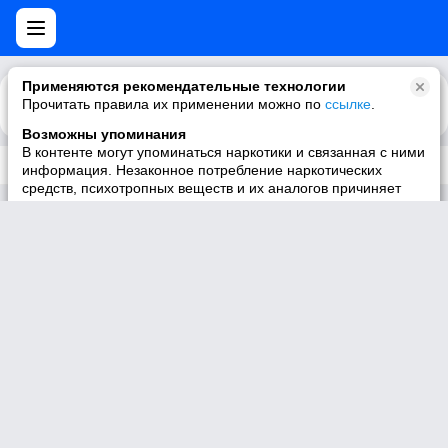
Применяются рекомендательные технологии
Прочитать правила их применении можно по
Каталог
Рекомендации
ссылке
.
Возможны упоминания
В контенте могут упоминаться наркотики и связанная с ними
Трек не существует
информация. Незаконное потребление наркотических
средств, психотропных веществ и их аналогов причиняет
вред здоровью, их незаконный оборот запрещён и влечёт
установленную законодательством ответственность