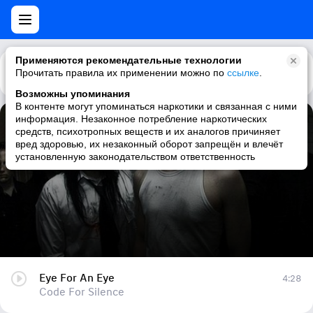
Применяются рекомендательные технологии
Прочитать правила их применении можно по
Каталог
Рекомендации
ссылке
.
Возможны упоминания
В контенте могут упоминаться наркотики и связанная с ними
информация. Незаконное потребление наркотических
Eye For An Eye
средств, психотропных веществ и их аналогов причиняет
вред здоровью, их незаконный оборот запрещён и влечёт
Code For Silence
установленную законодательством ответственность
Eye For An Eye
4:28
Code For Silence