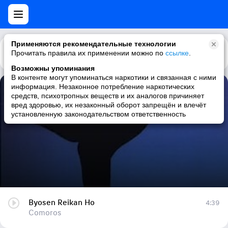
Применяются рекомендательные технологии
Прочитать правила их применении можно по
Каталог
Рекомендации
ссылке
.
Возможны упоминания
В контенте могут упоминаться наркотики и связанная с ними
информация. Незаконное потребление наркотических
Byosen Reikan Ho
средств, психотропных веществ и их аналогов причиняет
вред здоровью, их незаконный оборот запрещён и влечёт
Comoros
установленную законодательством ответственность
Byosen Reikan Ho
4:39
Comoros