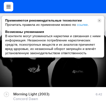
Применяются рекомендательные технологии
Прочитать правила их применении можно по
Каталог
Рекомендации
ссылке
.
Возможны упоминания
В контенте могут упоминаться наркотики и связанная с ними
информация. Незаконное потребление наркотических
Morning Light (2003)
средств, психотропных веществ и их аналогов причиняет
вред здоровью, их незаконный оборот запрещён и влечёт
Concord Dawn
установленную законодательством ответственность
Morning Light (2003)
6:42
Concord Dawn