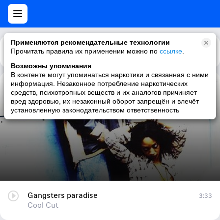
Применяются рекомендательные технологии
Прочитать правила их применении можно по
Каталог
Рекомендации
ссылке
.
Возможны упоминания
В контенте могут упоминаться наркотики и связанная с ними
информация. Незаконное потребление наркотических
Gangsters paradise
средств, психотропных веществ и их аналогов причиняет
вред здоровью, их незаконный оборот запрещён и влечёт
Cool Cut
установленную законодательством ответственность
Gangsters paradise
3:33
Cool Cut