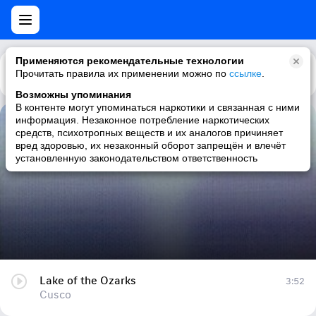
Применяются рекомендательные технологии
Прочитать правила их применении можно по
Каталог
Рекомендации
ссылке
.
Возможны упоминания
В контенте могут упоминаться наркотики и связанная с ними
информация. Незаконное потребление наркотических
Lake of the Ozarks
средств, психотропных веществ и их аналогов причиняет
вред здоровью, их незаконный оборот запрещён и влечёт
Cusco
установленную законодательством ответственность
Lake of the Ozarks
3:52
Cusco