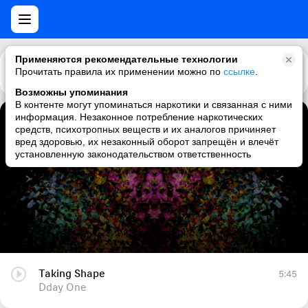
Применяются рекомендательные технологии
Прочитать правила их применении можно по
Каталог
Рекомендации
ссылке
.
Возможны упоминания
В контенте могут упоминаться наркотики и связанная с ними
информация. Незаконное потребление наркотических
Taking Shape
средств, психотропных веществ и их аналогов причиняет
вред здоровью, их незаконный оборот запрещён и влечёт
Dday One
установленную законодательством ответственность
Taking Shape
5:45
Dday One