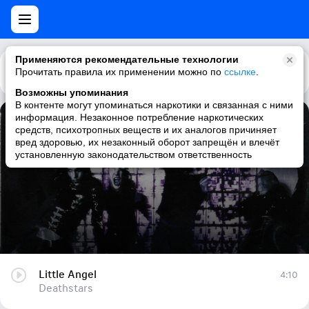
Применяются рекомендательные технологии
Прочитать правила их применении можно по
Каталог
Рекомендации
ссылке
.
Возможны упоминания
В контенте могут упоминаться наркотики и связанная с ними
информация. Незаконное потребление наркотических
Little Angel
средств, психотропных веществ и их аналогов причиняет
вред здоровью, их незаконный оборот запрещён и влечёт
Deathstars
установленную законодательством ответственность
Little Angel
4:10
Deathstars