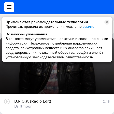
Применяются рекомендательные технологии
Прочитать правила их применении можно по
Каталог
Рекомендации
ссылке
.
Возможны упоминания
В контенте могут упоминаться наркотики и связанная с ними
информация. Незаконное потребление наркотических
D.R.O.P. (Radio Edit)
средств, психотропных веществ и их аналогов причиняет
вред здоровью, их незаконный оборот запрещён и влечёт
Driftmoon
установленную законодательством ответственность
D.R.O.P. (Radio Edit)
2:48
Driftmoon