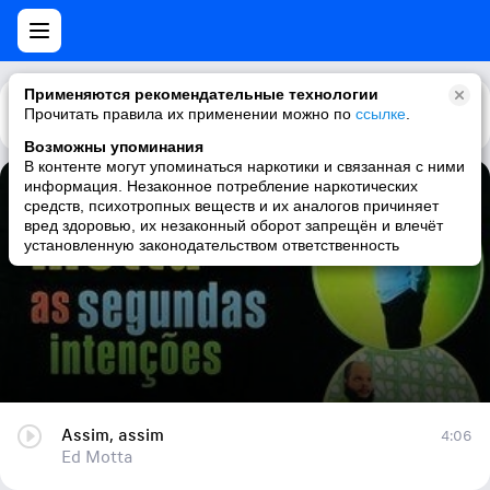
Применяются рекомендательные технологии
Прочитать правила их применении можно по
Каталог
Рекомендации
ссылке
.
Возможны упоминания
В контенте могут упоминаться наркотики и связанная с ними
информация. Незаконное потребление наркотических
Assim, assim
средств, психотропных веществ и их аналогов причиняет
вред здоровью, их незаконный оборот запрещён и влечёт
Ed Motta
установленную законодательством ответственность
Assim, assim
4:06
Ed Motta