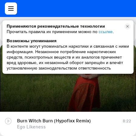
Применяются рекомендательные технологии
Прочитать правила их применении можно по
Каталог
Рекомендации
ссылке
.
Возможны упоминания
В контенте могут упоминаться наркотики и связанная с ними
информация. Незаконное потребление наркотических
Burn Witch Burn (Hypofixx Remix)
средств, психотропных веществ и их аналогов причиняет
вред здоровью, их незаконный оборот запрещён и влечёт
Ego Likeness
установленную законодательством ответственность
Burn Witch Burn (Hypofixx Remix)
8:22
Ego Likeness