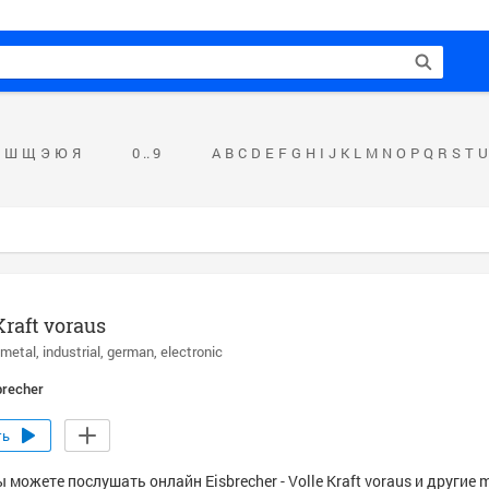
Ш
Щ
Э
Ю
Я
0 .. 9
A
B
C
D
E
F
G
H
I
J
K
L
M
N
O
P
Q
R
S
T
U
Kraft voraus
 metal
industrial
german
electronic
brecher
ть
 можете послушать онлайн Eisbrecher - Volle Kraft voraus и другие 