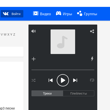
Видео
Игры
Группы
Войти
V
W
X
Y
Z
Треки
Плейлисты
mp3 песни