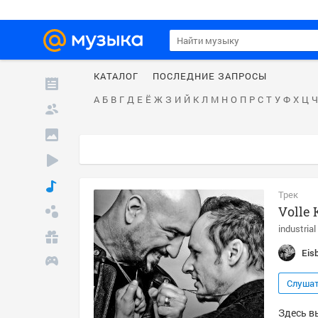
КАТАЛОГ
ПОСЛЕДНИЕ ЗАПРОСЫ
А
Б
В
Г
Д
Е
Ё
Ж
З
И
Й
К
Л
М
Н
О
П
Р
С
Т
У
Ф
Х
Ц
Ч
Трек
Volle 
industrial
Eis
Слуша
Здесь вы