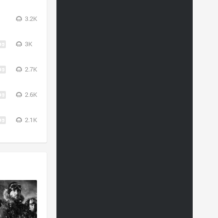
3.2K
3K
2.7K
2.6K
2.1K