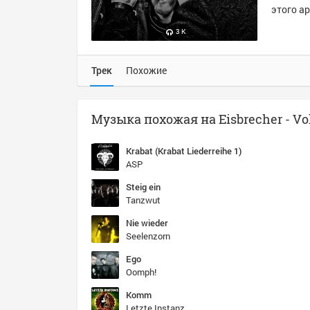
этого ар
3 K
Трек
Похожие
Krabat (Krabat Liederreihe 1)
ASP
Steig ein
Tanzwut
Nie wieder
Seelenzorn
Ego
Oomph!
Komm
Letzte Instanz