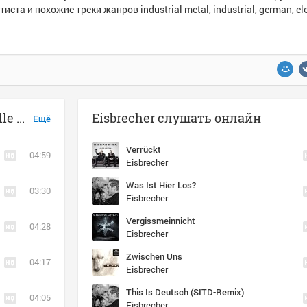
тиста и похожие треки жанров industrial metal, industrial, german, el
Музыка похожая на Eisbrecher - Volle Kraft voraus
Eisbrecher слушать онлайн
Ещё
Verrückt
04:59
Eisbrecher
Was Ist Hier Los?
03:30
Eisbrecher
Vergissmeinnicht
04:28
Eisbrecher
Zwischen Uns
04:17
Eisbrecher
This Is Deutsch (SITD-Remix)
04:05
Eisbrecher