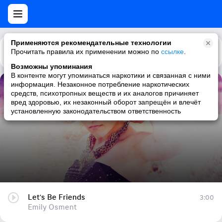
Применяются рекомендательные технологии
Прочитать правила их применении можно по
Каталог
Рекомендации
ссылке
.
Возможны упоминания
В контенте могут упоминаться наркотики и связанная с ними
информация. Незаконное потребление наркотических
Let's Be Friends
средств, психотропных веществ и их аналогов причиняет
вред здоровью, их незаконный оборот запрещён и влечёт
Emily Osment
установленную законодательством ответственность
Let's Be Friends
3:00
Emily Osment