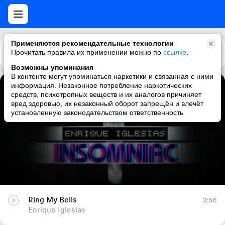
Применяются рекомендательные технологии
Прочитать правила их применении можно по
Каталог
Рекомендации
ссылке
.
Возможны упоминания
В контенте могут упоминаться наркотики и связанная с ними
информация. Незаконное потребление наркотических
Ring My Bells
средств, психотропных веществ и их аналогов причиняет
вред здоровью, их незаконный оборот запрещён и влечёт
Enrique Iglesias
установленную законодательством ответственность
Ring My Bells
3:56
Enrique Iglesias