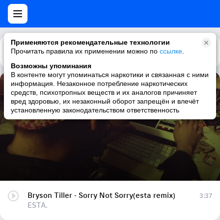
Применяются рекомендательные технологии
Прочитать правила их применении можно по
Каталог
Рекомендации
ссылке
.
Возможны упоминания
В контенте могут упоминаться наркотики и связанная с ними
информация. Незаконное потребление наркотических
Bryson Tiller - Sorry Not Sorry(esta remix)
средств, психотропных веществ и их аналогов причиняет
вред здоровью, их незаконный оборот запрещён и влечёт
ESTA.
установленную законодательством ответственность
Bryson Tiller - Sorry Not Sorry(esta remix)
3:37
ESTA.