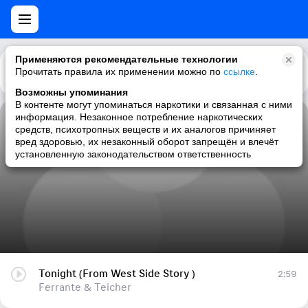
Применяются рекомендательные технологии
Прочитать правила их применении можно по
Каталог
Рекомендации
ссылке
.
Возможны упоминания
В контенте могут упоминаться наркотики и связанная с ними
информация. Незаконное потребление наркотических
Tonight (From West Side Story )
средств, психотропных веществ и их аналогов причиняет
вред здоровью, их незаконный оборот запрещён и влечёт
Ferrante & Teicher
установленную законодательством ответственность
Tonight (From West Side Story )
2:59
Ferrante & Teicher