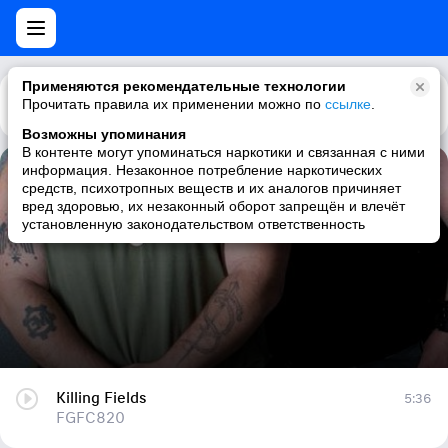
Применяются рекомендательные технологии
Прочитать правила их применении можно по
Каталог
Рекомендации
ссылке
.
Возможны упоминания
В контенте могут упоминаться наркотики и связанная с ними
информация. Незаконное потребление наркотических
Killing Fields
средств, психотропных веществ и их аналогов причиняет
вред здоровью, их незаконный оборот запрещён и влечёт
FGFC820
установленную законодательством ответственность
Killing Fields
5:36
FGFC820