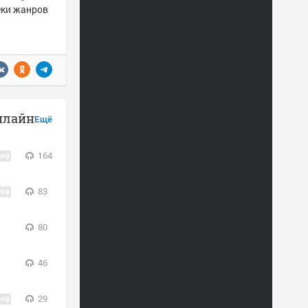
еки жанров
нлайн
Ещё
164
83
80
46
29