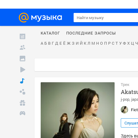
КАТАЛОГ
ПОСЛЕДНИЕ ЗАПРОСЫ
А
Б
В
Г
Д
Е
Ё
Ж
З
И
Й
К
Л
М
Н
О
П
Р
С
Т
У
Ф
Х
Ц
Ч
Трек
Akatsu
j-pop
jap
Fic
Слуша
Здесь вы