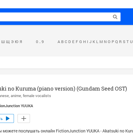
Ш
Щ
Э
Ю
Я
0 .. 9
A
B
C
D
E
F
G
H
I
J
K
L
M
N
O
P
Q
R
S
T
U
ki no Kuruma (piano version) (Gundam Seed OST)
anese
anime
female vocalists
tionJunction YUUKA
ть
 можете послушать онлайн FictionJunction YUUKA - Akatsuki no Kur