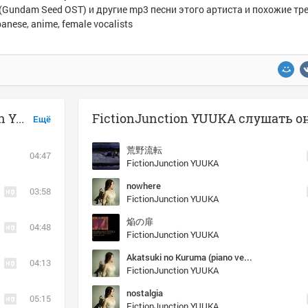
 (Gundam Seed OST) и другие mp3 песни этого артиста и похожие тр
apanese, anime, female vocalists
Музыка похожая на FictionJunction YUUKA - Akatsuki no Kuruma (piano version) (Gundam Seed OST)
FictionJunction YUUKA слушать о
Ещё
荒野流転
04:47
FictionJunction YUUKA
nowhere
03:58
FictionJunction YUUKA
焔の扉
04:48
FictionJunction YUUKA
Akatsuki no Kuruma (piano version) (Gundam Seed OST)
04:13
FictionJunction YUUKA
nostalgia
05:15
FictionJunction YUUKA