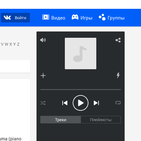
Видео
Игры
Группы
Войти
V
W
X
Y
Z
Треки
Плейлисты
uma (piano