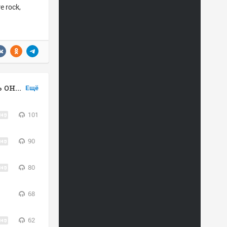
e rock,
Filter & The Crystal Method слушать онлайн
Ещё
101
90
80
68
62