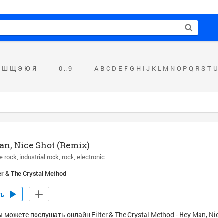
Ш
Щ
Э
Ю
Я
0 .. 9
A
B
C
D
E
F
G
H
I
J
K
L
M
N
O
P
Q
R
S
T
U
n, Nice Shot (Remix)
ve rock
industrial rock
rock
electronic
ter & The Crystal Method
ть
 можете послушать онлайн Filter & The Crystal Method - Hey Man, Ni