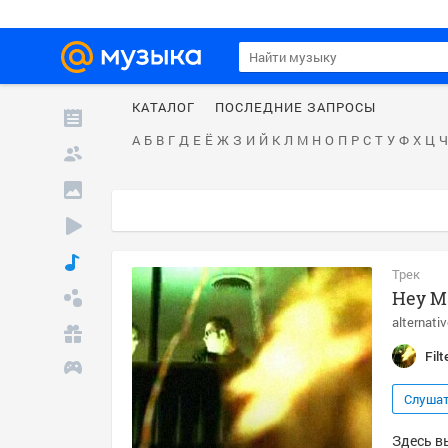
КАТАЛОГ
ПОСЛЕДНИЕ ЗАПРОСЫ
А
Б
В
Г
Д
Е
Ё
Ж
З
И
Й
К
Л
М
Н
О
П
Р
С
Т
У
Ф
Х
Ц
Ч
Трек
Hey Ma
alternati
Fil
Слуша
Здесь вы