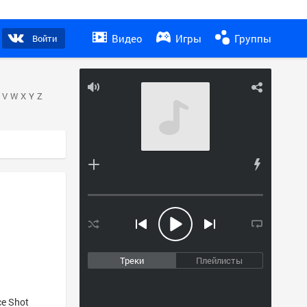
Видео
Игры
Группы
Войти
V
W
X
Y
Z
Треки
Плейлисты
ce Shot