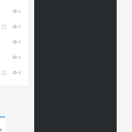
0
0
0
0
0
ыть
а.