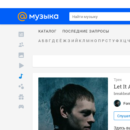
КАТАЛОГ
ПОСЛЕДНИЕ ЗАПРОСЫ
А
Б
В
Г
Д
Е
Ё
Ж
З
И
Й
К
Л
М
Н
О
П
Р
С
Т
У
Ф
Х
Ц
Ч
Трек
Let It 
breakbea
For
Слуша
Здесь вы