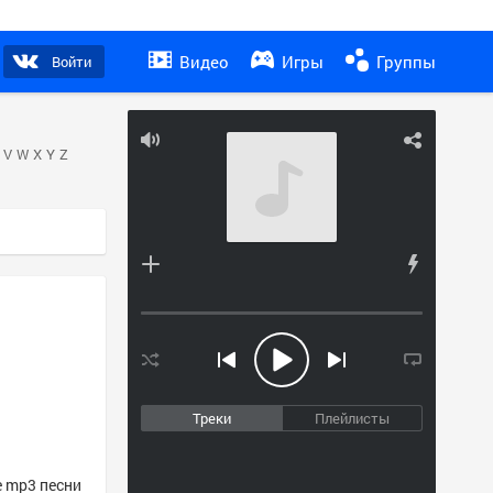
Видео
Игры
Группы
Войти
V
W
X
Y
Z
Треки
Плейлисты
ие mp3 песни