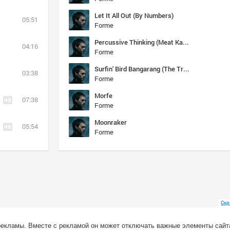
Let It All Out (By Numbers)
05:51
Forme
Percussive Thinking (Meat Katie & Elite Force Mix)
04:16
Forme
Surfin' Bird Bangarang (The Trashmen vs. Skrillex)
03:38
Forme
Morfe
07:38
Forme
Moonraker
05:54
Forme
Скр
рекламы. Вместе с рекламой он может отключать важные элементы сайт