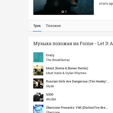
этого ар
3
Трек
Похожие
Crazy
The Breakfastaz
Moist (Koma & Bones Remix)
Meat Katie & Dylan Rhymes
Russian Girls Are Dangerous (Tim Healey's Babushka Edit)
Slyde
S300
4KUBA
Überzone Presents: Y4K (Distinct'ive Breaks Records, 2004)
Überzone