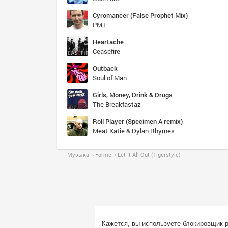
Cyromancer (False Prophet Mix)
PMT
Heartache
Ceasefire
Outback
Soul of Man
Girls, Money, Drink & Drugs
The Breakfastaz
Roll Player (Specimen A remix)
Meat Katie & Dylan Rhymes
Музыка
Forme
Let It All Out (Tigerstyle)
Кажется, вы используете блокировщик 