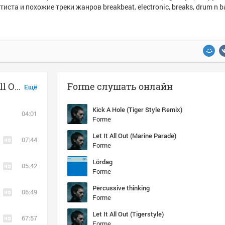
тиста и похожие треки жанров breakbeat, electronic, breaks, drum n b
Музыка похожая на Forme - Let It All Out (Tigerstyle)
Forme слушать онлайн
Ещё
Kick A Hole (Tiger Style Remix)
04:01
Forme
Let It All Out (Marine Parade)
07:44
Forme
Lördag
05:42
Forme
Percussive thinking
06:49
Forme
Let It All Out (Tigerstyle)
67:57
Forme