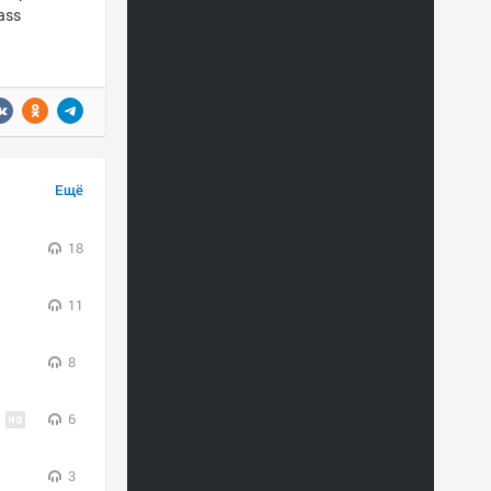
ass
Ещё
18
11
8
6
3