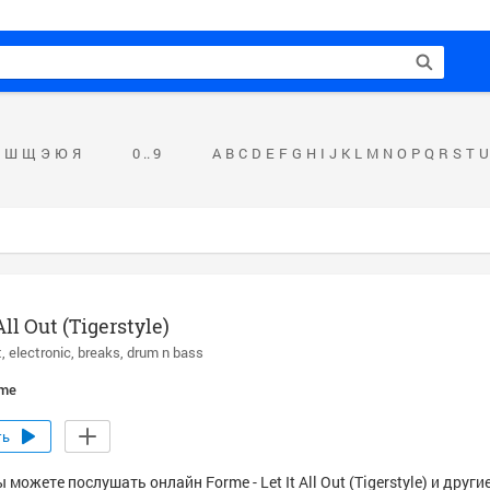
Ш
Щ
Э
Ю
Я
0 .. 9
A
B
C
D
E
F
G
H
I
J
K
L
M
N
O
P
Q
R
S
T
U
All Out (Tigerstyle)
t
electronic
breaks
drum n bass
me
ть
 можете послушать онлайн Forme - Let It All Out (Tigerstyle) и друг