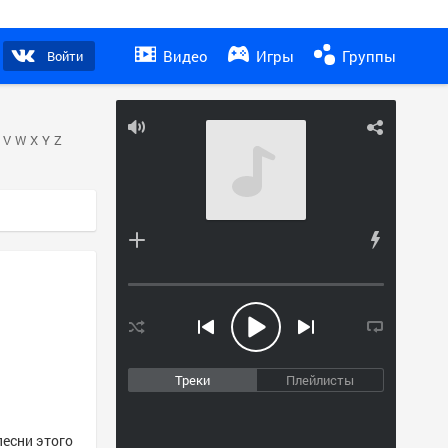
Видео
Игры
Группы
Войти
V
W
X
Y
Z
Треки
Плейлисты
песни этого