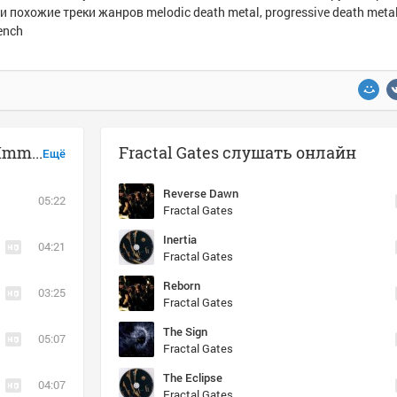
и похожие треки жанров melodic death metal, progressive death metal
rench
Музыка похожая на Fractal Gates - Immersion
Fractal Gates слушать онлайн
Ещё
Reverse Dawn
05:22
Fractal Gates
Inertia
04:21
Fractal Gates
Reborn
03:25
Fractal Gates
The Sign
05:07
Fractal Gates
The Eclipse
04:07
Fractal Gates