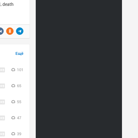
, death
Ещё
101
65
55
47
39