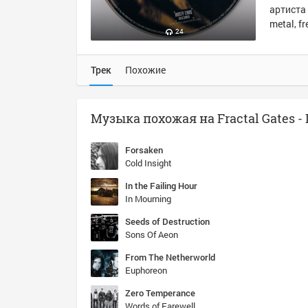
артиста 
metal, f
24
Трек
Похожие
Forsaken
Cold Insight
In the Failing Hour
In Mourning
Seeds of Destruction
Sons Of Aeon
From The Netherworld
Euphoreon
Zero Temperance
Words of Farewell