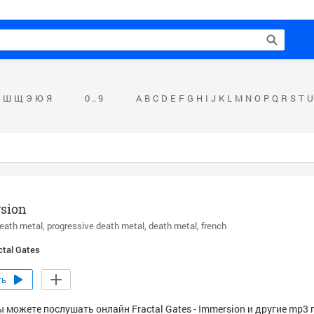
Ш
Щ
Э
Ю
Я
0 .. 9
A
B
C
D
E
F
G
H
I
J
K
L
M
N
O
P
Q
R
S
T
U
sion
eath metal
progressive death metal
death metal
french
ctal Gates
ть
 можете послушать онлайн Fractal Gates - Immersion и другие mp3 