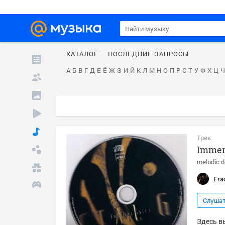
КАТАЛОГ
ПОСЛЕДНИЕ ЗАПРОСЫ
А
Б
В
Г
Д
Е
Ё
Ж
З
И
Й
К
Л
М
Н
О
П
Р
С
Т
У
Ф
Х
Ц
Ч
Трек
Immer
melodic d
Fra
Слуша
Здесь вы