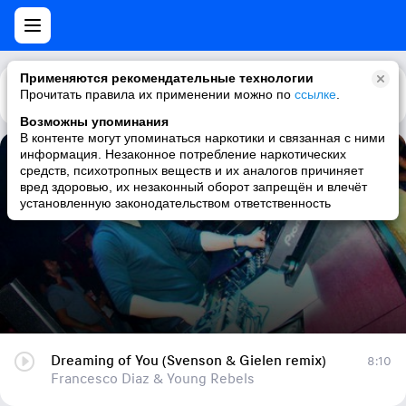
Применяются рекомендательные технологии
Прочитать правила их применении можно по
Каталог
Рекомендации
ссылке
.
Возможны упоминания
В контенте могут упоминаться наркотики и связанная с ними
информация. Незаконное потребление наркотических
Dreaming of You (Svenson & Gielen remix)
средств, психотропных веществ и их аналогов причиняет
вред здоровью, их незаконный оборот запрещён и влечёт
Francesco Diaz & Young Rebels
установленную законодательством ответственность
Dreaming of You (Svenson & Gielen remix)
8:10
Francesco Diaz & Young Rebels