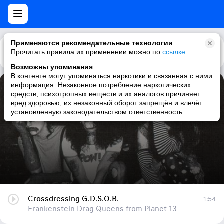
Применяются рекомендательные технологии
Прочитать правила их применении можно по
Каталог
Рекомендации
ссылке
.
Возможны упоминания
В контенте могут упоминаться наркотики и связанная с ними
информация. Незаконное потребление наркотических
Crossdressing G.D.S.O.B.
средств, психотропных веществ и их аналогов причиняет
вред здоровью, их незаконный оборот запрещён и влечёт
Frankenstein Drag Queens from Planet 13
установленную законодательством ответственность
Crossdressing G.D.S.O.B.
1:54
Frankenstein Drag Queens from Planet 13