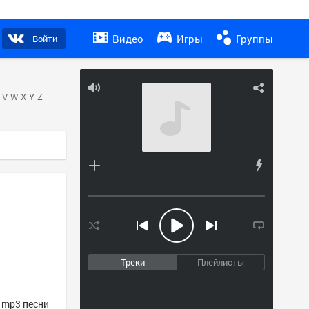
Видео
Игры
Группы
Войти
V
W
X
Y
Z
Треки
Плейлисты
е mp3 песни