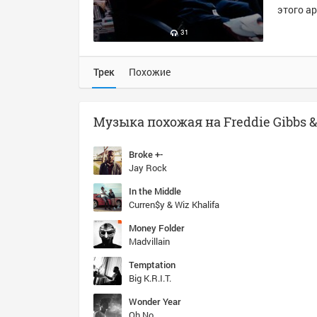
этого ар
31
Трек
Похожие
Broke +-
Jay Rock
In the Middle
Curren$y & Wiz Khalifa
Money Folder
Madvillain
Temptation
Big K.R.I.T.
Wonder Year
Oh No