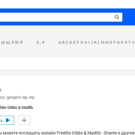
Ш
Щ
Э
Ю
Я
0 .. 9
A
B
C
D
E
F
G
H
I
J
K
L
M
N
O
P
Q
R
S
T
U
e
azz
gangsta rap
rap
ddie Gibbs & Madlib
ть
ы можете послушать онлайн Freddie Gibbs & Madlib - Shame и други