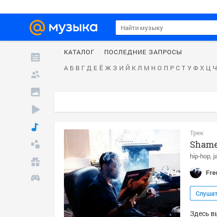
КАТАЛОГ
ПОСЛЕДНИЕ ЗАПРОСЫ
А
Б
В
Г
Д
Е
Ё
Ж
З
И
Й
К
Л
М
Н
О
П
Р
С
Т
У
Ф
Х
Ц
Ч
Трек
Sham
hip-hop
j
Fre
Слуша
Здесь в