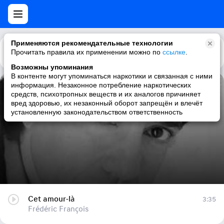
Применяются рекомендательные технологии
Прочитать правила их применении можно по
Каталог
Рекомендации
ссылке
.
Возможны упоминания
В контенте могут упоминаться наркотики и связанная с ними
информация. Незаконное потребление наркотических
Cet amour-là
средств, психотропных веществ и их аналогов причиняет
вред здоровью, их незаконный оборот запрещён и влечёт
Frédéric François
установленную законодательством ответственность
Cet amour-là
3:35
Frédéric François