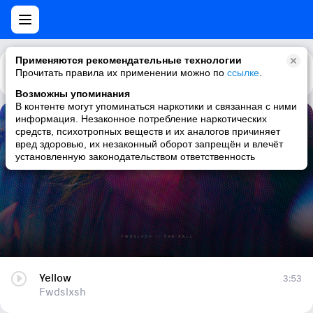
Применяются рекомендательные технологии
Прочитать правила их применении можно по
Каталог
Рекомендации
ссылке
.
Возможны упоминания
В контенте могут упоминаться наркотики и связанная с ними
информация. Незаконное потребление наркотических
Yellow
средств, психотропных веществ и их аналогов причиняет
вред здоровью, их незаконный оборот запрещён и влечёт
Fwdslxsh
установленную законодательством ответственность
Yellow
3:53
Fwdslxsh