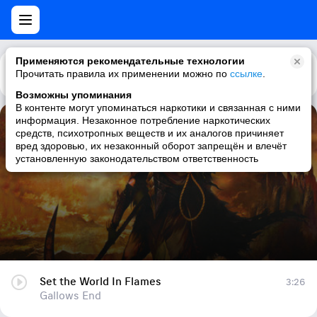
Применяются рекомендательные технологии
Прочитать правила их применении можно по
Каталог
Рекомендации
ссылке
.
Возможны упоминания
В контенте могут упоминаться наркотики и связанная с ними
информация. Незаконное потребление наркотических
Set the World In Flames
средств, психотропных веществ и их аналогов причиняет
вред здоровью, их незаконный оборот запрещён и влечёт
Gallows End
установленную законодательством ответственность
Set the World In Flames
3:26
Gallows End