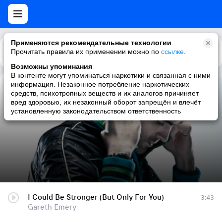
Применяются рекомендательные технологии
Прочитать правила их применении можно по
Каталог
Рекомендации
ссылке
.
Возможны упоминания
В контенте могут упоминаться наркотики и связанная с ними
информация. Незаконное потребление наркотических
I Could Be Stronger (But Only For You)
средств, психотропных веществ и их аналогов причиняет
вред здоровью, их незаконный оборот запрещён и влечёт
Gareth Emery
установленную законодательством ответственность
I Could Be Stronger (But Only For You)
3:43
Gareth Emery