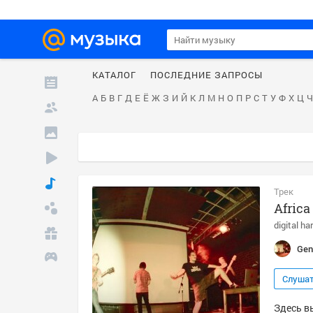
КАТАЛОГ
ПОСЛЕДНИЕ ЗАПРОСЫ
А
Б
В
Г
Д
Е
Ё
Ж
З
И
Й
К
Л
М
Н
О
П
Р
С
Т
У
Ф
Х
Ц
Ч
Трек
Africa
digital ha
Gen
Слуша
Здесь вы