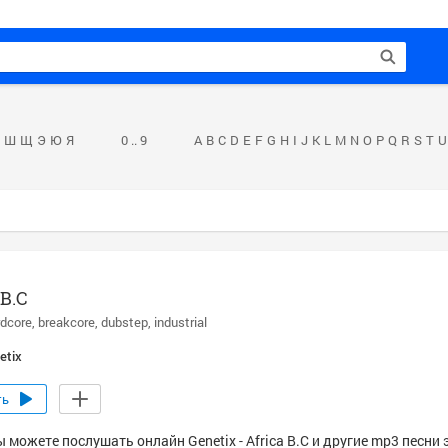
Ш
Щ
Э
Ю
Я
0 .. 9
A
B
C
D
E
F
G
H
I
J
K
L
M
N
O
P
Q
R
S
T
U
 B.C
rdcore
breakcore
dubstep
industrial
etix
ть
 можете послушать онлайн Genetix - Africa B.C и другие mp3 песни 