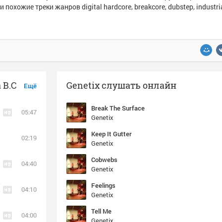
и похожие треки жанров digital hardcore, breakcore, dubstep, industri
 B.C
Genetix слушать онлайн
Ещё
Break The Surface
05:47
Genetix
Keep It Gutter
02:19
Genetix
Cobwebs
04:40
Genetix
Feelings
04:10
Genetix
Tell Me
04:00
Genetix