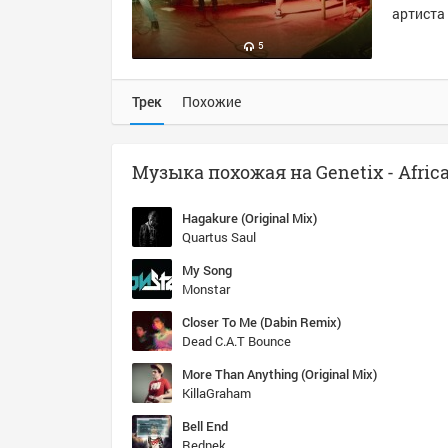
артиста 
5
Трек
Похожие
Музыка похожая на Genetix - Africa
Hagakure (Original Mix)
Quartus Saul
My Song
Monstar
Closer To Me (Dabin Remix)
Dead C.A.T Bounce
More Than Anything (Original Mix)
KillaGraham
Bell End
Rednek