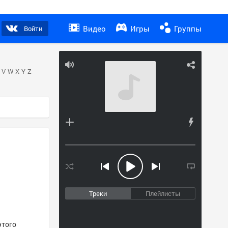
Видео
Игры
Группы
Войти
V
W
X
Y
Z
Треки
Плейлисты
этого