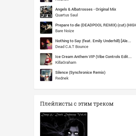
Angels & Albatrosses - Original Mix
Quartus Saul
Bare Noize
Nothing to Say (feat. Emily Underhill) [Alex S. Remix]
Dead C.A.T Bounce
Ice Cream Anthem VIP (Vibe Controls Edit) [M/S] - multisa
KillaGraham
Silence (Synchronice Remix)
Rednek
Плейлисты с этим треком