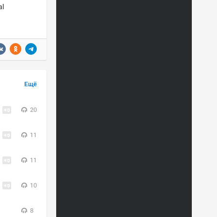
al
Ещё
20
11
11
10
8