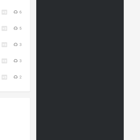
6
5
3
3
2