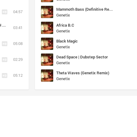
Mammoth Bass (Definitive Remix)
04:57
Genetix
Prepare to die (DEADPOOL REMIX) (cut) (HIGH VOLUME+)
Africa B.C
03:41
Genetix
Black Magic
05:08
Genetix
Dead Space | Dubstep Sector
02:29
Genetix
Theta Waves (Genetix Remix)
05:12
Genetix