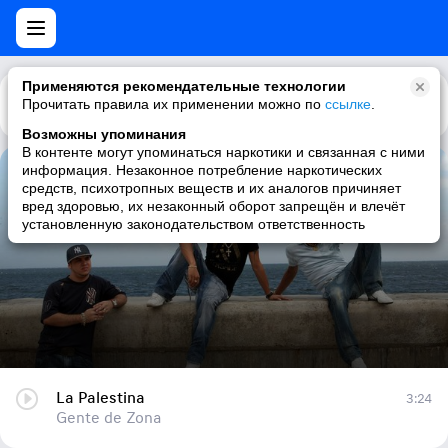
Применяются рекомендательные технологии
Прочитать правила их применении можно по
Каталог
Рекомендации
ссылке
.
Возможны упоминания
В контенте могут упоминаться наркотики и связанная с ними
информация. Незаконное потребление наркотических
La Palestina
средств, психотропных веществ и их аналогов причиняет
вред здоровью, их незаконный оборот запрещён и влечёт
Gente de Zona
установленную законодательством ответственность
La Palestina
3:24
Gente de Zona