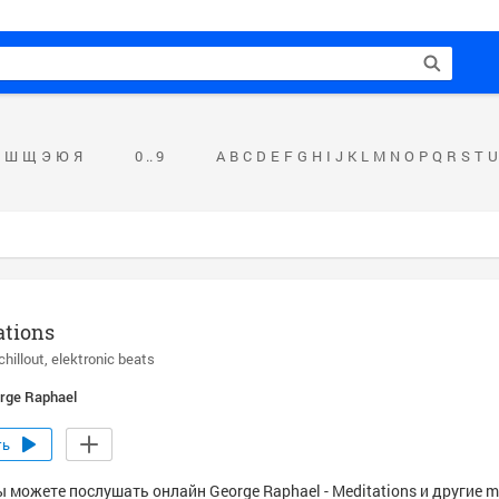
Ш
Щ
Э
Ю
Я
0 .. 9
A
B
C
D
E
F
G
H
I
J
K
L
M
N
O
P
Q
R
S
T
U
ations
chillout
elektronic beats
rge Raphael
ть
ы можете послушать онлайн George Raphael - Meditations и другие 