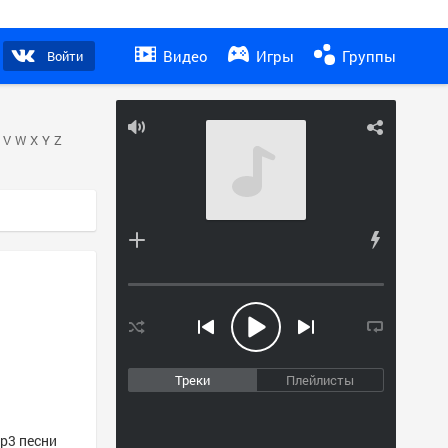
Видео
Игры
Группы
Войти
V
W
X
Y
Z
Треки
Плейлисты
mp3 песни