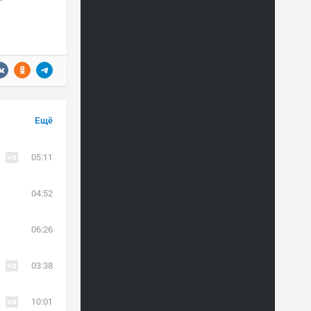
Ещё
05:11
04:52
06:26
03:38
10:01