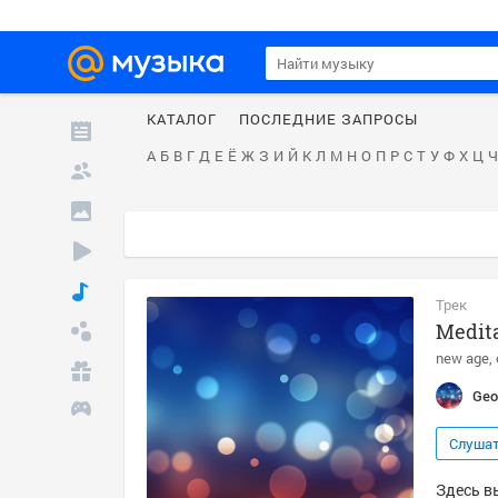
КАТАЛОГ
ПОСЛЕДНИЕ ЗАПРОСЫ
А
Б
В
Г
Д
Е
Ё
Ж
З
И
Й
К
Л
М
Н
О
П
Р
С
Т
У
Ф
Х
Ц
Ч
Трек
Medit
new age
Geo
Слуша
Здесь в