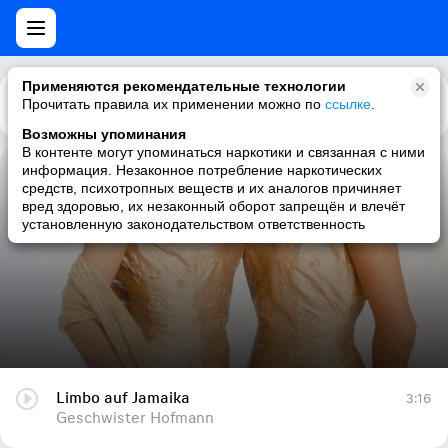
Применяются рекомендательные технологии
Прочитать правила их применении можно по
Каталог
Рекомендации
ссылке
.
Возможны упоминания
В контенте могут упоминаться наркотики и связанная с ними
информация. Незаконное потребление наркотических
Limbo auf Jamaika
средств, психотропных веществ и их аналогов причиняет
вред здоровью, их незаконный оборот запрещён и влечёт
Geschwister Hofmann
установленную законодательством ответственность
Limbo auf Jamaika
3:16
Geschwister Hofmann