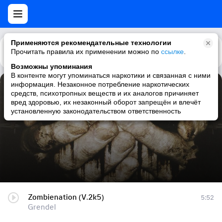
Применяются рекомендательные технологии
Прочитать правила их применении можно по
Каталог
Рекомендации
ссылке
.
Возможны упоминания
В контенте могут упоминаться наркотики и связанная с ними
информация. Незаконное потребление наркотических
Zombienation (V.2k5)
средств, психотропных веществ и их аналогов причиняет
вред здоровью, их незаконный оборот запрещён и влечёт
Grendel
установленную законодательством ответственность
Zombienation (V.2k5)
5:52
Grendel