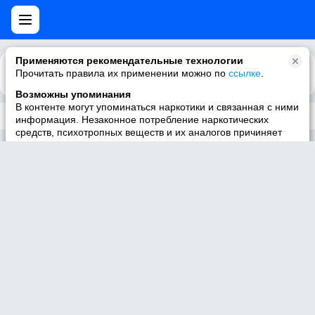
Применяются рекомендательные технологии
Прочитать правила их применении можно по
Каталог
Рекомендации
ссылке
.
Возможны упоминания
В контенте могут упоминаться наркотики и связанная с ними
Трек не существует
информация. Незаконное потребление наркотических
средств, психотропных веществ и их аналогов причиняет
вред здоровью, их незаконный оборот запрещён и влечёт
установленную законодательством ответственность