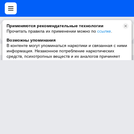
Применяются рекомендательные технологии
Прочитать правила их применении можно по
Каталог
Рекомендации
ссылке
.
Возможны упоминания
В контенте могут упоминаться наркотики и связанная с ними
Трек не существует
информация. Незаконное потребление наркотических
средств, психотропных веществ и их аналогов причиняет
вред здоровью, их незаконный оборот запрещён и влечёт
установленную законодательством ответственность