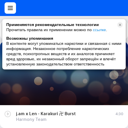
Применяются рекомендательные технологии
Прочитать правила их применении можно по
Каталог
Рекомендации
ссылке
.
Возможны упоминания
В контенте могут упоминаться наркотики и связанная с ними
информация. Незаконное потребление наркотических
j.am x Len - Karakuri 卍 Burst
средств, психотропных веществ и их аналогов причиняет
вред здоровью, их незаконный оборот запрещён и влечёт
Harmony Team
установленную законодательством ответственность
j.am x Len - Karakuri 卍 Burst
4:30
Harmony Team