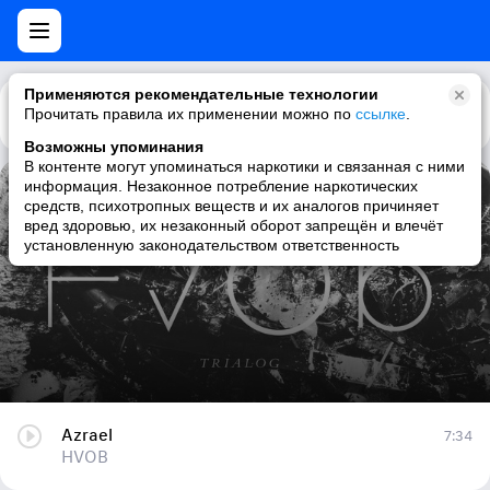
Применяются рекомендательные технологии
Прочитать правила их применении можно по
Каталог
Рекомендации
ссылке
.
Возможны упоминания
В контенте могут упоминаться наркотики и связанная с ними
информация. Незаконное потребление наркотических
Azrael
средств, психотропных веществ и их аналогов причиняет
вред здоровью, их незаконный оборот запрещён и влечёт
HVOB
установленную законодательством ответственность
Azrael
7:34
HVOB