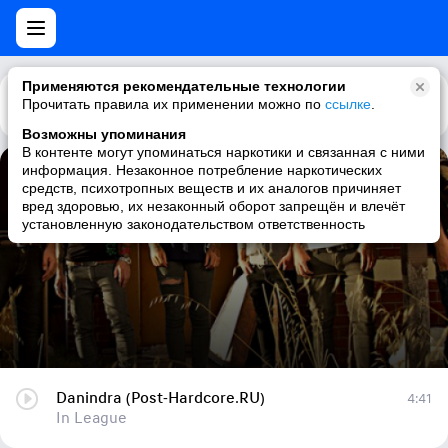
Применяются рекомендательные технологии
Прочитать правила их применении можно по
Каталог
Рекомендации
ссылке
.
Возможны упоминания
В контенте могут упоминаться наркотики и связанная с ними
информация. Незаконное потребление наркотических
Danindra (Post-Hardcore.RU)
средств, психотропных веществ и их аналогов причиняет
вред здоровью, их незаконный оборот запрещён и влечёт
In League
установленную законодательством ответственность
Danindra (Post-Hardcore.RU)
4:41
In League