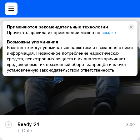
Применяются рекомендательные технологии
Прочитать правила их применении можно по
Каталог
Рекомендации
ссылке
.
Возможны упоминания
В контенте могут упоминаться наркотики и связанная с ними
информация. Незаконное потребление наркотических
Ready ‘24
средств, психотропных веществ и их аналогов причиняет
вред здоровью, их незаконный оборот запрещён и влечёт
J. Cole
установленную законодательством ответственность
Ready ‘24
3:30
J. Cole