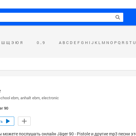
Ш
Щ
Э
Ю
Я
0 .. 9
A
B
C
D
E
F
G
H
I
J
K
L
M
N
O
P
Q
R
S
T
U
e
school ebm
anhalt ebm
electronic
er 90
ть
 можете послушать онлайн Jäger 90 - Pistole и другие mp3 песни э