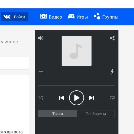
Видео
Игры
Группы
Войти
V
W
X
Y
Z
Треки
Плейлисты
того артиста