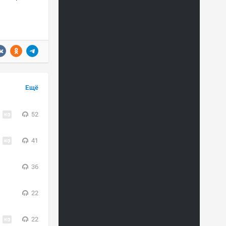
Ещё
52
41
36
22
22