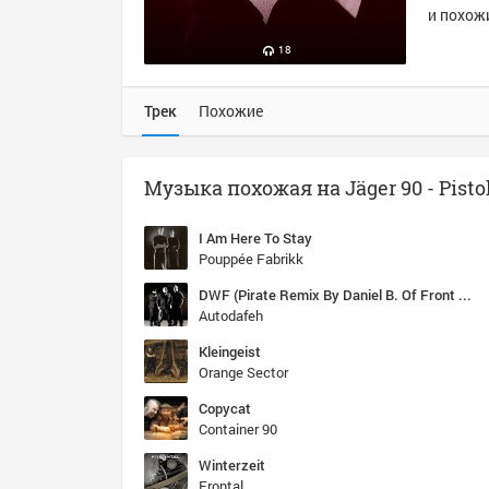
и похожи
18
Трек
Похожие
Музыка похожая на Jäger 90 - Pisto
I Am Here To Stay
Pouppée Fabrikk
DWF (Pirate Remix By Daniel B. Of Front 242)
Autodafeh
Kleingeist
Orange Sector
Copycat
Container 90
Winterzeit
Frontal