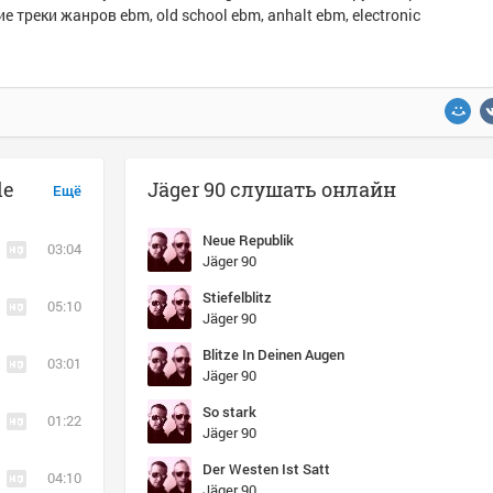
е треки жанров ebm, old school ebm, anhalt ebm, electronic
le
Jäger 90 слушать онлайн
Ещё
Neue Republik
03:04
Jäger 90
Stiefelblitz
05:10
Jäger 90
Blitze In Deinen Augen
03:01
Jäger 90
So stark
01:22
Jäger 90
Der Westen Ist Satt
04:10
Jäger 90