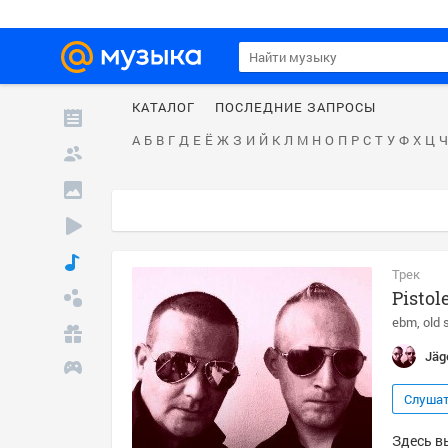
КАТАЛОГ
ПОСЛЕДНИЕ ЗАПРОСЫ
А
Б
В
Г
Д
Е
Ё
Ж
З
И
Й
К
Л
М
Н
О
П
Р
С
Т
У
Ф
Х
Ц
Ч
Трек
Pistol
ebm
old 
Jäg
Слуша
Здесь вы