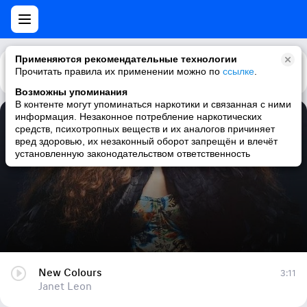
Применяются рекомендательные технологии
Прочитать правила их применении можно по
Каталог
Рекомендации
ссылке
.
Возможны упоминания
В контенте могут упоминаться наркотики и связанная с ними
информация. Незаконное потребление наркотических
New Colours
средств, психотропных веществ и их аналогов причиняет
вред здоровью, их незаконный оборот запрещён и влечёт
Janet Leon
установленную законодательством ответственность
New Colours
3:11
Janet Leon