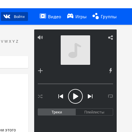
Видео
Игры
Группы
Войти
V
W
X
Y
Z
Треки
Плейлисты
сни этого