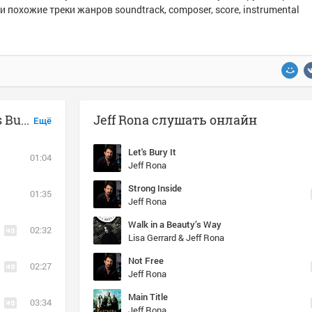
и похожие треки жанров soundtrack, composer, score, instrumental
Музыка похожая на Jeff Rona - Let's Bury It
Jeff Rona слушать онлайн
Ещё
Let's Bury It
01:04
Jeff Rona
Strong Inside
01:35
Jeff Rona
Walk in a Beauty’s Way
02:32
Lisa Gerrard & Jeff Rona
Not Free
02:27
Jeff Rona
Main Title
03:34
Jeff Rona