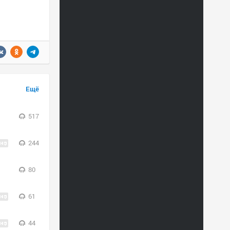
Ещё
517
244
80
61
44