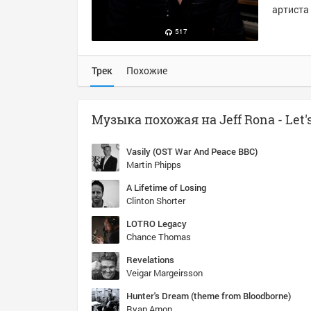
артиста 
517
Трек
Похожие
Vasily (OST War And Peace BBC)
Martin Phipps
A Lifetime of Losing
Clinton Shorter
LOTRO Legacy
Chance Thomas
Revelations
Veigar Margeirsson
Hunter's Dream (theme from Bloodborne)
Ryan Amon