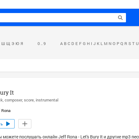
Ш
Щ
Э
Ю
Я
0 .. 9
A
B
C
D
E
F
G
H
I
J
K
L
M
N
O
P
Q
R
S
T
U
ury It
ck
composer
score
instrumental
f Rona
ть
 можете послушать онлайн Jeff Rona - Let's Bury It и другие mp3 пе