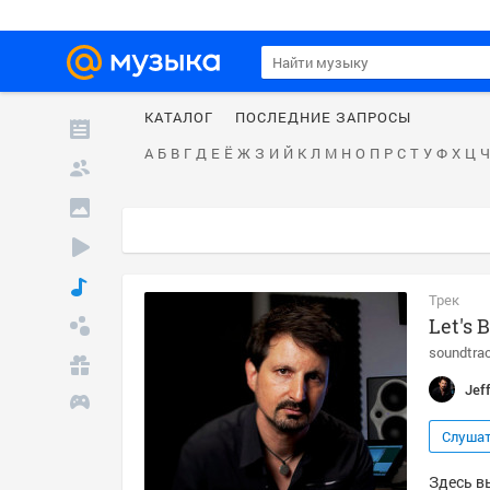
КАТАЛОГ
ПОСЛЕДНИЕ ЗАПРОСЫ
А
Б
В
Г
Д
Е
Ё
Ж
З
И
Й
К
Л
М
Н
О
П
Р
С
Т
У
Ф
Х
Ц
Ч
Трек
Let's B
soundtra
Jef
Слуша
Здесь вы