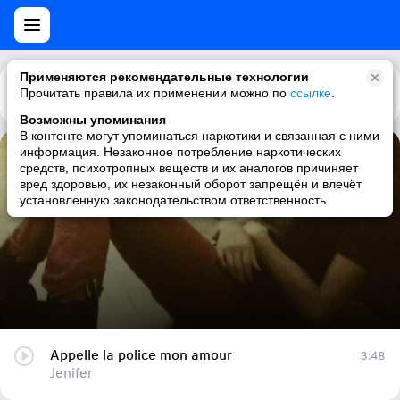
Применяются рекомендательные технологии
Прочитать правила их применении можно по
Каталог
Рекомендации
ссылке
.
Возможны упоминания
В контенте могут упоминаться наркотики и связанная с ними
информация. Незаконное потребление наркотических
Appelle la police mon amour
средств, психотропных веществ и их аналогов причиняет
вред здоровью, их незаконный оборот запрещён и влечёт
Jenifer
установленную законодательством ответственность
Appelle la police mon amour
3:48
Jenifer