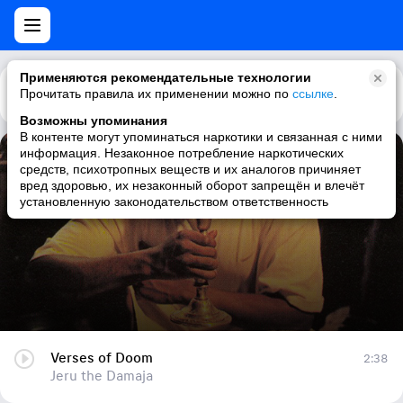
Применяются рекомендательные технологии
Прочитать правила их применении можно по
Каталог
Рекомендации
ссылке
.
Возможны упоминания
В контенте могут упоминаться наркотики и связанная с ними
информация. Незаконное потребление наркотических
Verses of Doom
средств, психотропных веществ и их аналогов причиняет
вред здоровью, их незаконный оборот запрещён и влечёт
Jeru the Damaja
установленную законодательством ответственность
Verses of Doom
2:38
Jeru the Damaja