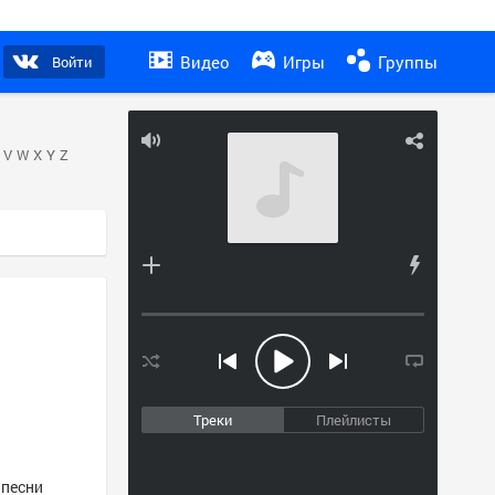
Видео
Игры
Группы
Войти
V
W
X
Y
Z
Треки
Плейлисты
 песни