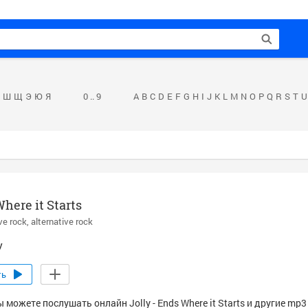
Ш
Щ
Э
Ю
Я
0 .. 9
A
B
C
D
E
F
G
H
I
J
K
L
M
N
O
P
Q
R
S
T
U
here it Starts
ve rock
alternative rock
y
ть
 можете послушать онлайн Jolly - Ends Where it Starts и другие mp3