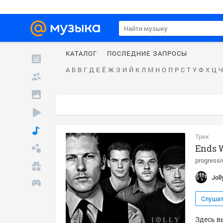
КАТАЛОГ
ПОСЛЕДНИЕ ЗАПРОСЫ
А
Б
В
Г
Д
Е
Ё
Ж
З
И
Й
К
Л
М
Н
О
П
Р
С
Т
У
Ф
Х
Ц
Ч
Трек
Ends W
progressi
Joll
Слуша
Здесь вы