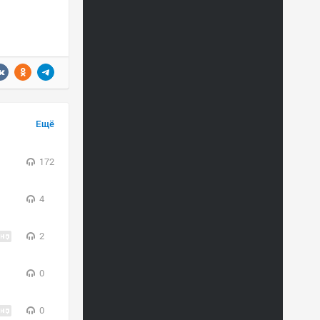
Ещё
172
4
2
0
0