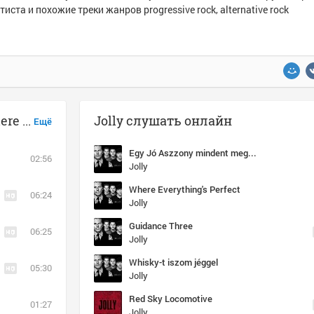
тиста и похожие треки жанров progressive rock, alternative rock
Музыка похожая на Jolly - Ends Where it Starts
Jolly слушать онлайн
Ещё
Egy Jó Aszzony mindent megbocsáj
02:56
Jolly
Where Everything's Perfect
06:24
Jolly
Guidance Three
06:25
Jolly
Whisky-t iszom jéggel
05:30
Jolly
Red Sky Locomotive
01:27
Jolly