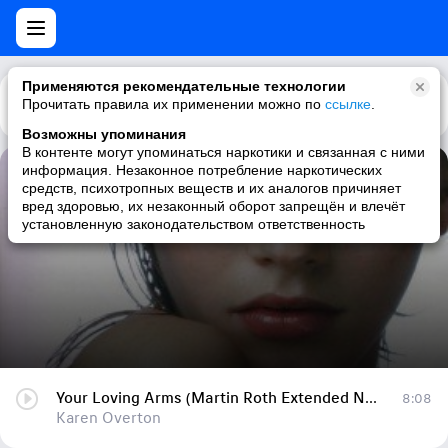
Применяются рекомендательные технологии
Прочитать правила их применении можно по
Каталог
Рекомендации
ссылке
.
Возможны упоминания
В контенте могут упоминаться наркотики и связанная с ними
информация. Незаконное потребление наркотических
Your Loving Arms (Martin Roth Extended NuStyle Remix)
средств, психотропных веществ и их аналогов причиняет
вред здоровью, их незаконный оборот запрещён и влечёт
Karen Overton
установленную законодательством ответственность
Your Loving Arms (Martin Roth Extended NuStyle Remix)
8:08
Karen Overton